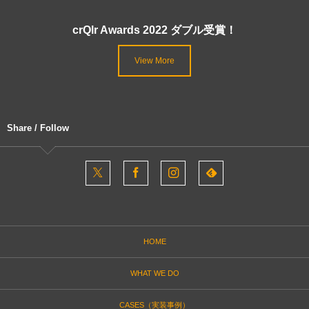
crQlr Awards 2022 ダブル受賞！
View More
Share / Follow
HOME
WHAT WE DO
CASES（実装事例）