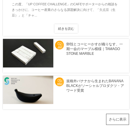
この度、「UP COFFEE CHALLENGE」のCAFEサポーターからの相談を
きっかけに、コーヒー産業のさらなる課題解決に向けて、「欠点豆（生
豆）」と「チャ...
続きを読む
02
卵殻とコーヒーかすが織りなす、一
Jul
期一会のマーブル模様｜TAMAGO
STONE MARBLE
05
規格外バナナから生まれたBANANA
Mar
BLACKがソーシャルプロダクツ・ア
ワード受賞
さらに表示