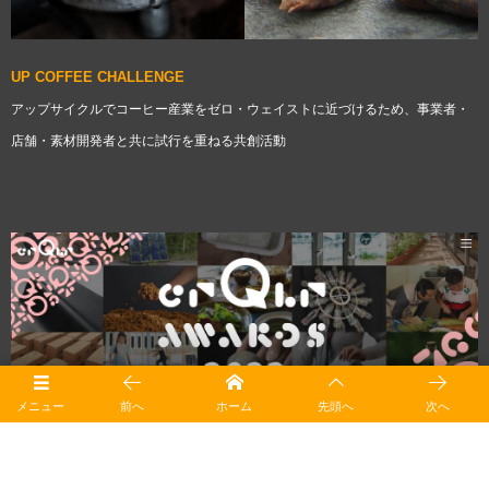
UP COFFEE CHALLENGE
アップサイクルでコーヒー産業をゼロ・ウェイストに近づけるため、事業者・
店舗・素材開発者と共に試行を重ねる共創活動
メニュー
前へ
ホーム
先頭へ
次へ
crQlr Awards 2022 ダブル受賞！