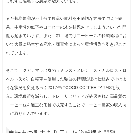
られずに離農する農家が増えています。
また栽培知識が不十分で農薬や肥料を不適切な方法で与えた結
果、生産性の低下やコーヒーの木を枯死させてしまうといった問
題も起きています。また、加工場ではコーヒー豆の精製過程にお
いて大量に発生する廃水・廃棄物によって環境汚染も引き起こさ
れています。
そこで、グアテマラ出身のラミレス・メレンデス・カルロス・ロ
ベルト氏が、自転車を使用した独自の精製処理の仕組みでそのよ
うな状況を変えるべく2017年にGOOD COFFEE FARMSを設
立。環境負荷を減らし、トレーサビリティが確保された高品質の
コーヒー豆を適正な価格で販売することでコーヒー農家の収入向
上に取り組んでいます。
自転車の動力を利用した脱穀機を開発