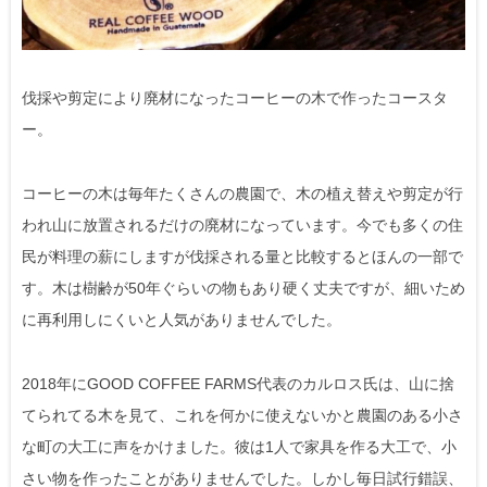
伐採や剪定により廃材になったコーヒーの木で作ったコースタ
ー。
コーヒーの木は毎年たくさんの農園で、木の植え替えや剪定が行
われ山に放置されるだけの廃材になっています。今でも多くの住
民が料理の薪にしますが伐採される量と比較するとほんの一部で
す。木は樹齢が50年ぐらいの物もあり硬く丈夫ですが、細いため
に再利用しにくいと人気がありませんでした。
2018年にGOOD COFFEE FARMS代表のカルロス氏は、山に捨
てられてる木を見て、これを何かに使えないかと農園のある小さ
な町の大工に声をかけました。彼は1人で家具を作る大工で、小
さい物を作ったことがありませんでした。しかし毎日試行錯誤、