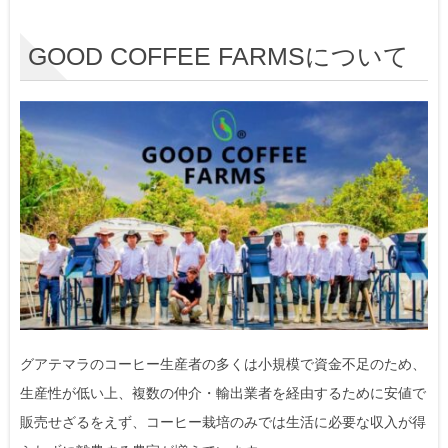
自転車の動力を利用した脱穀機を開発
GOOD COFFEE FARMSについて
コーヒー豆のトレーサビリティーの確保
UP COFFEE CHALLENGEについて
グアテマラのコーヒー生産者の多くは小規模で資金不足のため、
生産性が低い上、複数の仲介・輸出業者を経由するために安値で
販売せざるをえず、コーヒー栽培のみでは生活に必要な収入が得